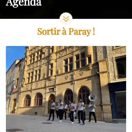
Agenda
Sortir à Paray !