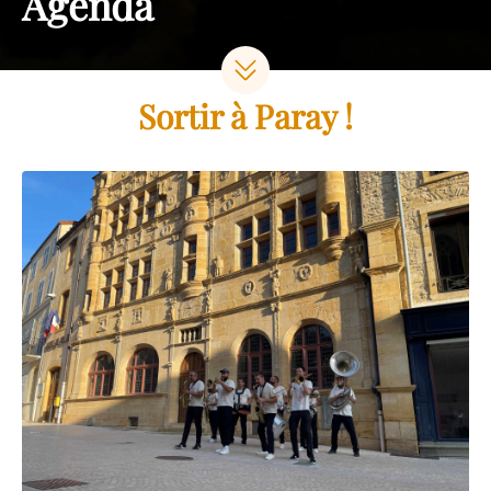
Agenda
Sortir à Paray !