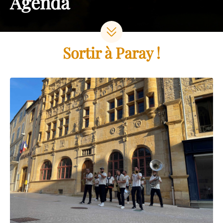
Agenda
Sortir à Paray !