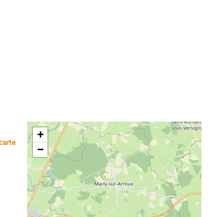
+
carte
−