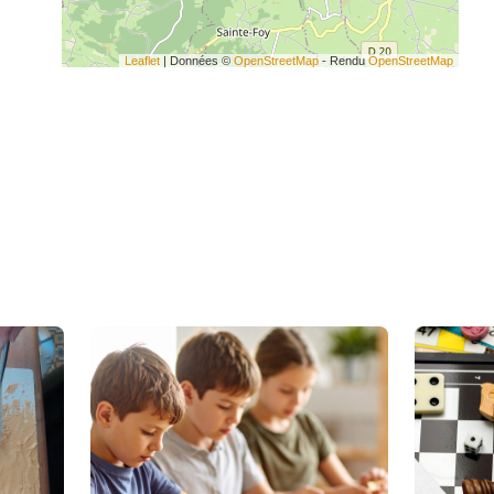
Leaflet
| Données ©
OpenStreetMap
- Rendu
OpenStreetMap