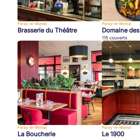
Paray-le-Monial
Paray-le-Monial
Brasserie du Théâtre
Domaine des
115 couverts
Paray-le-Monial
Paray-le-Monial
La Boucherie
Le 1900