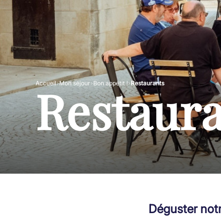
Restaura
Accueil
Mon séjour
Bon appétit !
Restaurants
Déguster not