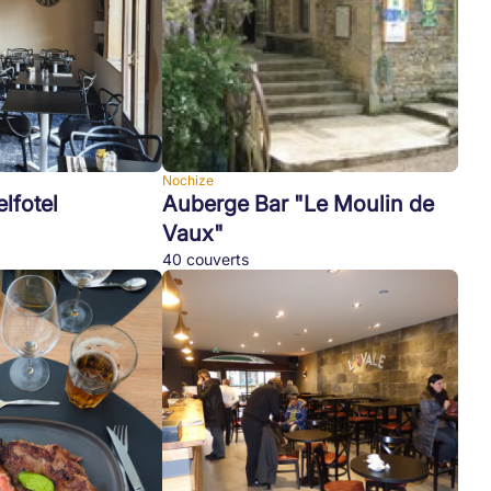
Nochize
lfotel
Auberge Bar "Le Moulin de
Vaux"
40 couverts