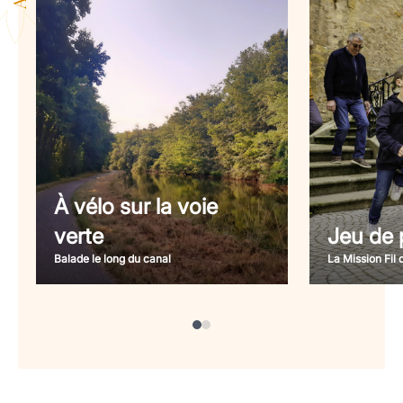
À vélo sur la voie
verte
Jeu de p
Balade le long du canal
La Mission Fil 