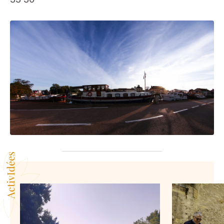
ActivIdées