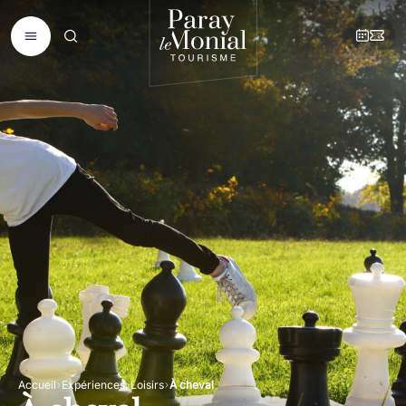
Accueil
Expériences
Loisirs
À cheval