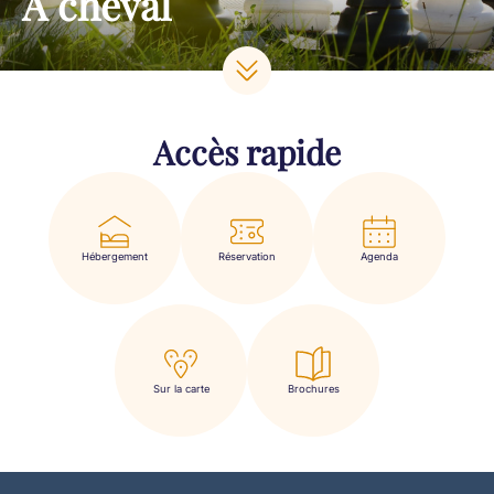
À cheval
Accès rapide
Hébergement
Réservation
Agenda
Sur la carte
Brochures