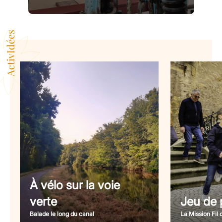
ActivIdées
À vélo sur la voie
verte
Jeu de p
Balade le long du canal
La Mission Fil 