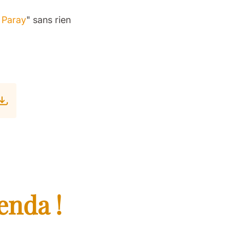
à Paray
" sans rien
enda !