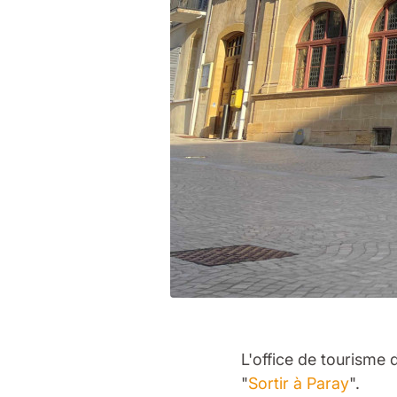
L'office de tourisme
"
Sortir à Paray
".