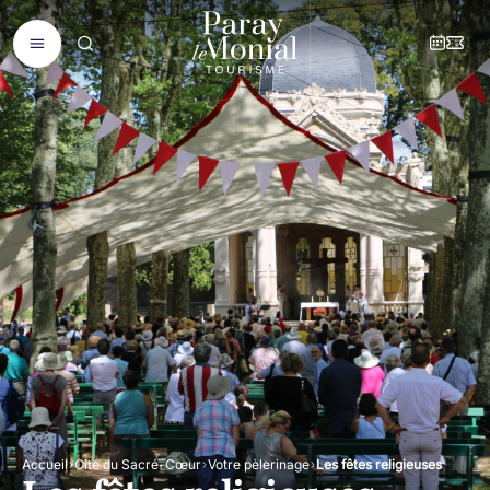
Accueil
Cité du Sacré-Cœur
Votre pèlerinage
Les fêtes religieuses