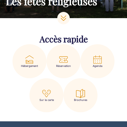
Les fêtes religieuses
Accès rapide
Hébergement
Réservation
Agenda
Sur la carte
Brochures