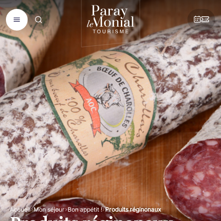
Accueil
Mon séjour
Bon appétit !
Produits réginonaux