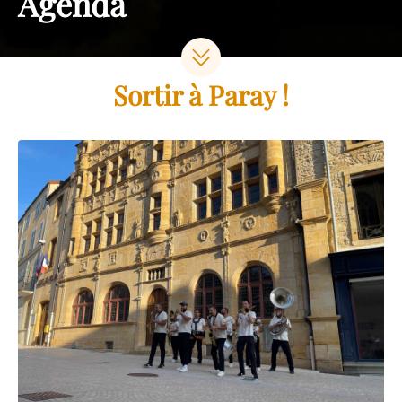
Agenda
Sortir à Paray !