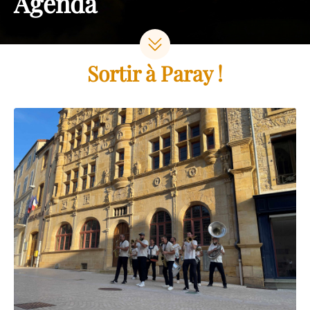
Agenda
Sortir à Paray !