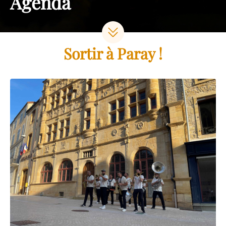
Agenda
Sortir à Paray !