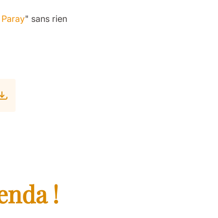
à Paray
" sans rien
enda !