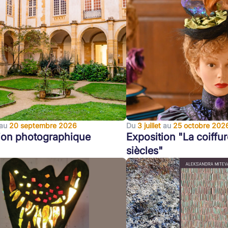
au
20 septembre 2026
Du
3 juillet
au
25 octobre 202
ion photographique
Exposition "La coiffur
siècles"