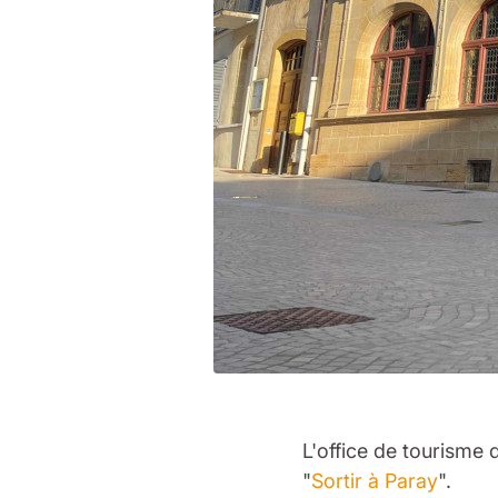
L'office de tourisme
"
Sortir à Paray
".