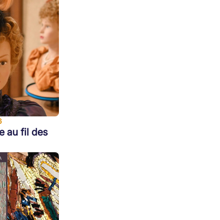
6
e au fil des