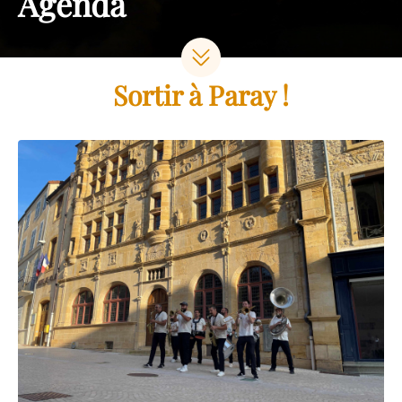
Agenda
Sortir à Paray !