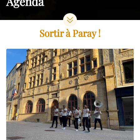
Agenda
Sortir à Paray !