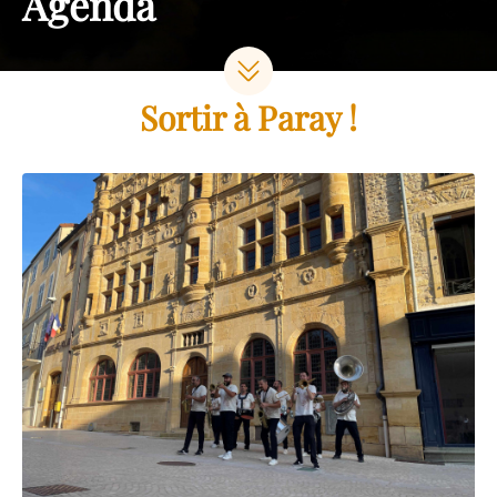
Agenda
Sortir à Paray !