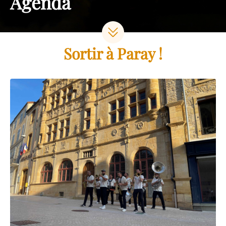
Agenda
Sortir à Paray !