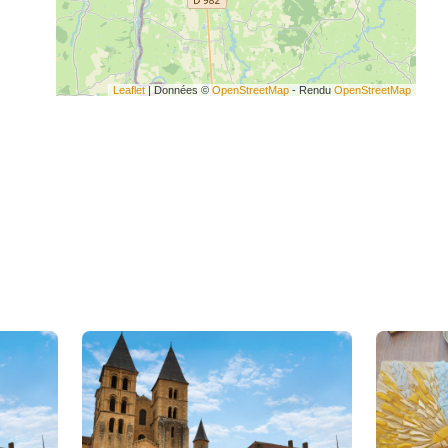
Leaflet
| Données ©
OpenStreetMap
- Rendu
OpenStreetMap