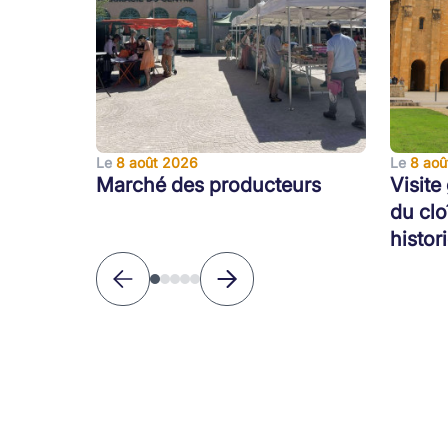
Le
8 août 2026
Le
8 aoû
Marché des producteurs
Visite
du clo
histor