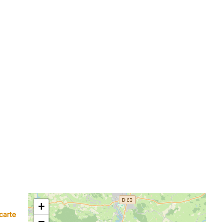
+
carte
−