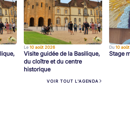
Le
10 août 2026
Du
10 août
lique,
Visite guidée de la Basilique,
Stage m
du cloître et du centre
historique
VOIR TOUT L'AGENDA