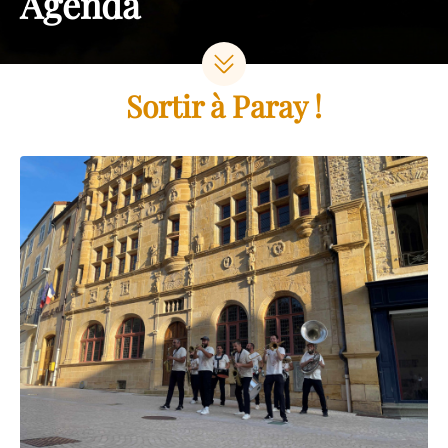
Agenda
Sortir à Paray !