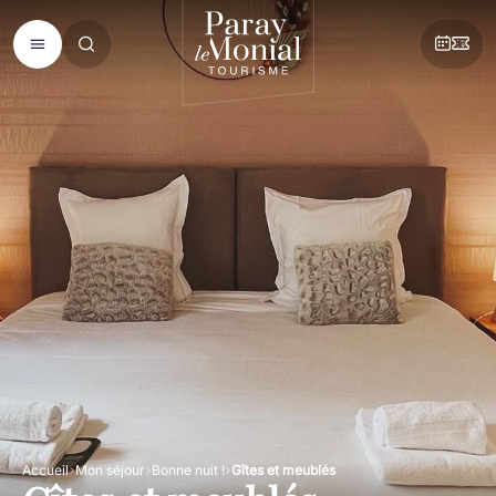
Accueil
Mon séjour
Bonne nuit !
Gîtes et meublés