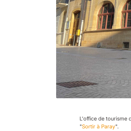
L'office de tourisme
"
Sortir à Paray
".