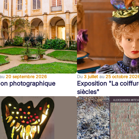
au
20 septembre 2026
Du
3 juillet
au
25 octobre 202
ion photographique
Exposition "La coiffur
siècles"