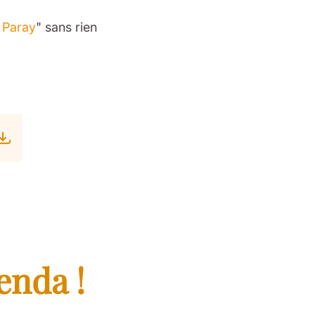
à Paray
" sans rien
enda !