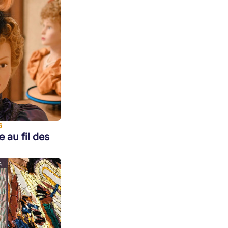
6
e au fil des