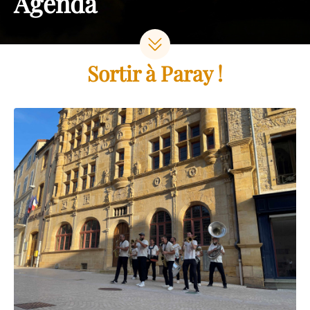
Agenda
Sortir à Paray !