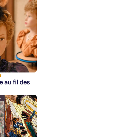
6
e au fil des