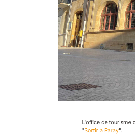
L'office de tourisme
"
Sortir à Paray
".