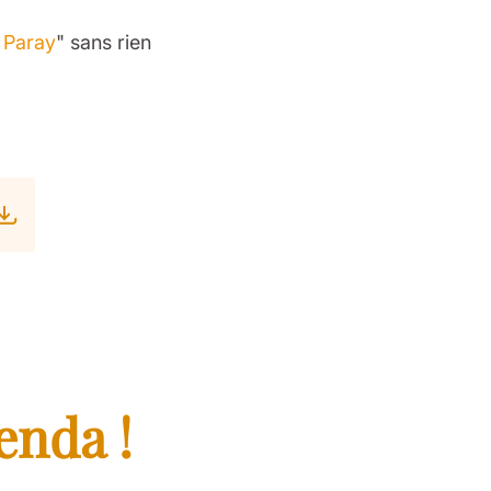
à Paray
" sans rien
enda !