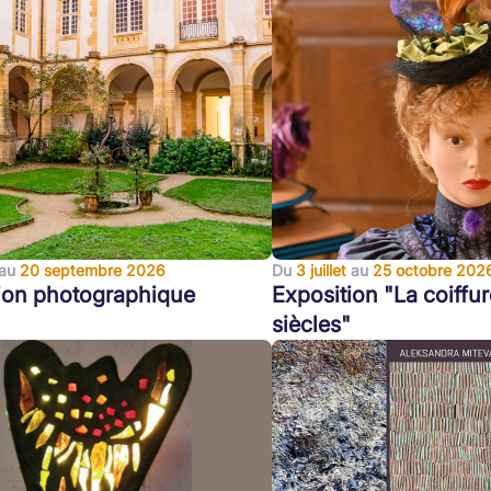
au
20 septembre 2026
Du
3 juillet
au
25 octobre 202
ion photographique
Exposition "La coiffur
siècles"