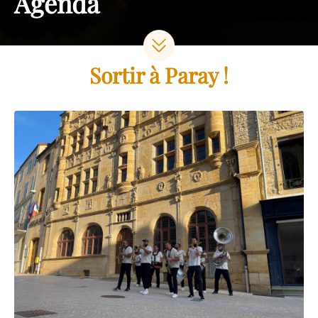
Agenda
Sortir à Paray !