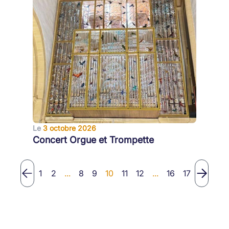
Le
3 octobre 2026
Concert Orgue et Trompette
1
2
...
8
9
10
11
12
...
16
17