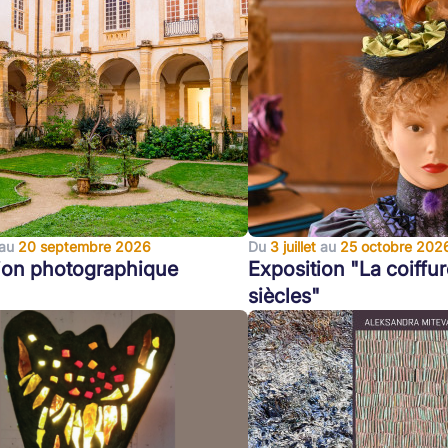
au
20 septembre 2026
Du
3 juillet
au
25 octobre 202
ion photographique
Exposition "La coiffur
siècles"