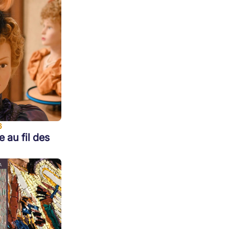
6
e au fil des