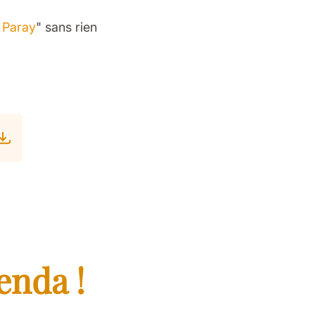
à Paray
" sans rien
enda !