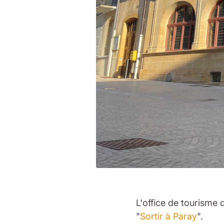
L'office de tourisme
"
Sortir à Paray
".