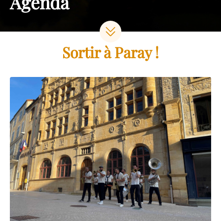
Agenda
Sortir à Paray !