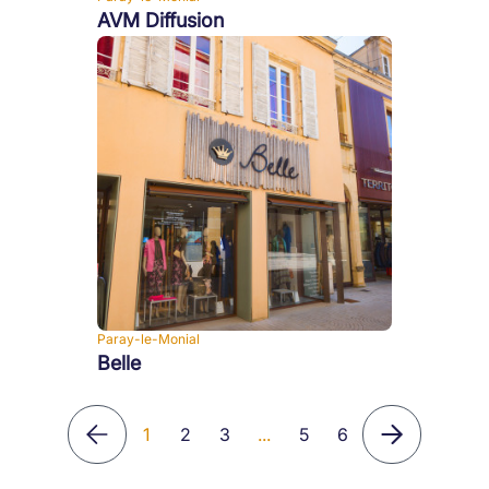
AVM Diffusion
Paray-le-Monial
Belle
1
2
3
...
5
6